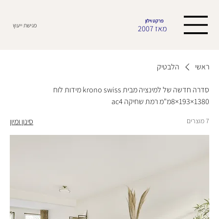
פרקט וילון
פגישת ייעוץ
מאז 2007
ראשי
הלבטיק
סדרה חדשה של למינציה מבית krono swiss מידות לוח
1380×193×8מ"מ רמת שחיקה ac4
7 מוצרים
סינון ומיון