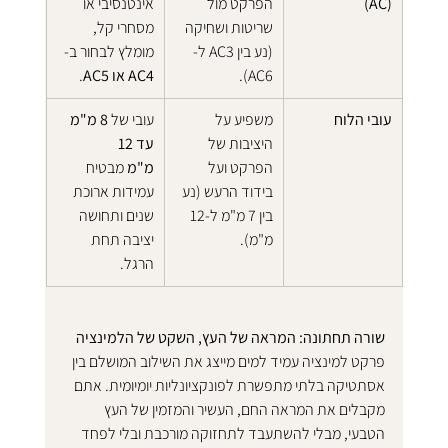
(AC)
הפרקט מול 
אינטנסיבי או 
שריטות ושחיקה 
מסחרי קל, 
(נע בין AC3 ל-
מומלץ לבחור ב-
AC6).
AC4 או AC5
.
עובי הלוח
משפיע על 
עובי של 
8 מ"מ 
היציבות של 
עד 12 
הפרקט ועל 
מ"מ
 מבטיח 
בידוד הרעש (נע 
עמידות ארוכת 
בין 7 מ"מ ל-12 
שנים ותחושה 
מ"מ).
יציבה תחת 
הרגל.
שורה תחתונה: המראה של העץ, השקט של הלמינציה
פרקט למינציה עמיד למים מייצג את השילוב המושלם בין 
אסתטיקה בלתי מתפשרת לפונקציונליות יומיומית. אתם 
מקבלים את המראה החם, העשיר והמזמין של העץ 
הטבעי, מבלי להשתעבד לתחזוקה מורכבת ובלי לפחד 