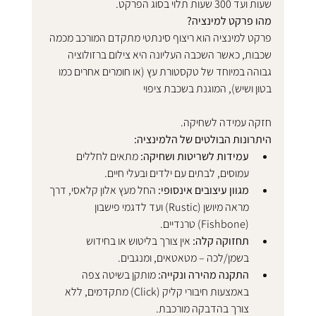
שעות ועד 300 שעות תלוי בסוג הפרקט.
מהו פרקט למינציה?
פרקט למינציה הוא ריצוף סינתטי מתקדם המורכב מכמה 
שכבות, כאשר השכבה העליונה היא צילום ברזולוציה 
גבוהה במיוחד של טקסטורת עץ (או חומרים אחרים כמו 
בטון ושיש), המוגנת בשכבת ציפוי 
חזקה עמידה לשחיקה.
היתרונות הבולטים של הלמינציה:
עמידות לשריטות ושחיקה:
 מתאים לחללים 
עמוסים, לבתים עם ילדים ובעלי חיים.
מגוון עיצובים אינסופי:
 החל מעץ אלון קלאסי, דרך 
מראה מיושן (Rustic) ועד לדגמי פישבון 
(Fishbone) טרנדיים.
תחזוקה קלה:
 אין צורך בליטוש או בחידוש 
בשמן/לכה – מטאטאים, ומנגבים.
התקנה מהירה ונקייה:
 מותקן בשיטה צפה 
באמצעות חיבורי קליק (Click) מתקדמים, ללא 
צורך בהדבקה מורכבת.