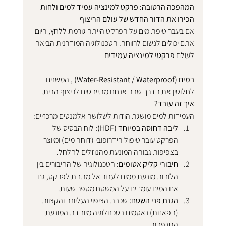
המהפכה הרטובה: פרקט למינציה עמיד למים ולחות
הכירו את הדור החדש של עולם הריצוף
אם בעבר טיפת מים על הפרקט הייתה גורמת ללחץ, היום 
אתם יכולים לנשום לרווחה. הטכנולוגיה המודרנית הביאה 
לעולם 
פרקטי למינציה עמידים 
במים (Water-Resistant / Waterproof)
 , המשנים 
לחלוטין את הדרך שבה אנחנו מתייחסים לריצוף הבית.
איך זה עובד?
העמידות למים מושגת הודות לשלושה אלמנטים מרכזיים:
ליבה דחוסה במיוחד (HDF):
 לוח הבסיס של 
הפרקט עובר טיפול הידרופובי (דוחה מים) ומיוצר 
בצפיפות גבוהה המונעת מהנוזלים לחלחל.
חיבורי קליק אטומים:
 הטכנולוגיה של החיבורים בין 
הלוחות מונעת ממים לעבור אל מתחת לפרקט, גם 
אם המים עומדים על המשטח מספר שעות.
הגנת פני השטח:
 שכבת הציפוי העליונה והקצוות 
(הפאזות) נאטמים בטכנולוגיה מיוחדת המונעת 
התנפחות.