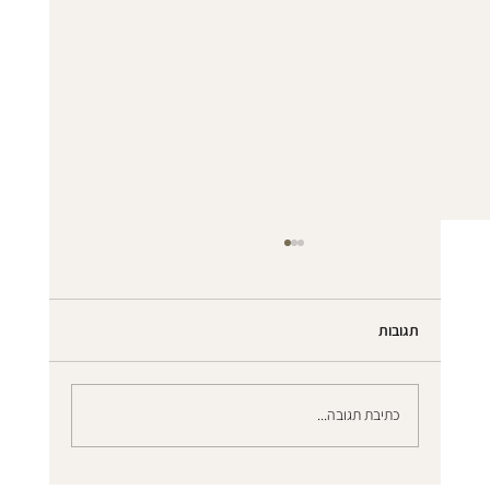
סוגי הצללה וההבדלים בינהם
בחירת פתרון ההצללה הנכון לחלונות הבית או המשרד היא
הרבה מעבר לעניין עיצובי – היא משפיעה ישירות על איכות
תגובות
החיים, על הפרטיות ואפילו על חשבון החשמל. כשאנחנו
ניגשים לבחור וילונות, המונחים "הצללה" ו"האפלה"
כתיבת תגובה...