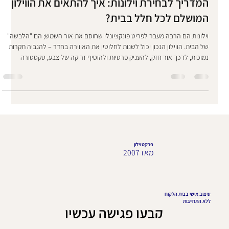
המדריך לבחירת וילונות: איך להתאים את הווילון
המושלם לכל חלל בבית?
וילונות הם הרבה מעבר לפריט פונקציונלי שחוסם את אור השמש; הם "הלבשה"
של הבית. הווילון הנכון יכול לשנות לחלוטין את האווירה בחדר – להגביה תקרות
נמוכות, לרכך אור חזק, להעניק פרטיות ולהוסיף זריקה של צבע, טקסטורה
ויוקרה. אבל עם כל כך הרבה סוגים, בדים ומנגנונים, איך יודעים מה לבחור? כדי
לעשות לכם סדר, ריכזנו עבורכם את סוגי הווילונות המובילים, היתרונות שלהם
ואיך להתאים אותם נכון לכל חדר. 1. וילונות בד נשפכים (וילונות הסטה)
הקלאסיקה של עולם העיצוב. וילונות אלו נעים על גבי מסילה או מוט
פרקט וילון
מאז 2007
עיצוב אישי בבית הלקוח
ללא התחייבות
קבעו פגישה עכשיו