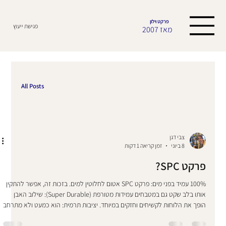
פרקט וילון
פגישת ייעוץ
מאז 2007
All Posts
צבי דגן
8 ביוני
זמן קריאה 1 דקות
פרקט SPC?
100% עמיד בפני מים: פרקט SPC אטום לחלוטין למים. בזכות זה, אפשר להתקין
אותו בלב שקט גם במטבחים עמידות מטורפת (Super Durable): שילוב האבן
הופך את הלוחות לקשיחים וחזקים במיוחד. יציבות תרמית: הוא כמעט ולא מתרחב
או מתכווץ בעקבות שינויי טמפרטורה או לחות באוויר (מתאים מאוד לאקלים