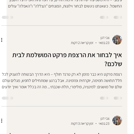
החשמל. כשאנחנו ניגשים לבחור וילונות, המונחים "הצללה" ו"האפלה" עולים
מיד, אך רבים נוטים להתבלבל ביניהם. כדי לעשות סדר בבלגן ולעזור לכם לבחור
את הווילון המדויק לצרכים שלכם, ריכזנו את כל סוגי הסינון וההבדלים המרכזיים.
מה ההבדל בין הצללה להאפלה? ההבדל העיקרי נעוץ בכמות האור שהבד
מאפשר להחדיר לחלל. הבנת ההבדל הזה היא הצעד הראשון והחשוב ביותר
בבח
צבי דגן
23 במאי
זמן קריאה 2 דקות
איך לבחור את הרצפת פרקט המושלמת לבית
שלכם?
רצפת פרקט היא כבר מזמן לא רק טרנד חולף – היא הדרך הבטוחה להעניק לכל
חלל תחושה חמימה, יוקרתית ומזמינה. אבל ברגע שמתחילים לחפש, מגלים עולם
שלם של מושגים: למינציה, פולימרי, תלת-שכבתי... מה זה בכלל אומר ואיך יודעים
מה מתאים לכם? כדי לעשות לכם סדר בבלאגן, ריכזנו את שלושת סוגי הפרקטים
המובילים בשוק, יחד עם היתרונות, החסרונות והשורה התחתונה שיעזרו לכם
להחליט. 1. פרקט למינציה: המלך הבלתי מעורער של התמורה למחיר פרקט
למינציה הוא פרקט סינתטי המיוצר משבבי עץ דחוסים (HDF) ומעליהם שכבה מוד
צבי דגן
23 במאי
זמן קריאה 3 דקות