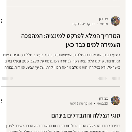
הישראלי). התקנה קלה ומהירה: מגיע בשיטת חיבור "קליק" (צפה), ללא צורך
בדבק.
צבי דגן
8 ביוני
זמן קריאה 2 דקות
המדריך המלא לפרקט למינציה: המהפכה
העמידה למים כבר כאן
ריצוף הבית הוא אחת ההחלטות המשמעותיות ביותר בעיצוב חלל המגורים. בשנים
האחרונות, פרקט הלמינציה הפך לבחירה המועדפת על מעצבי פנים ובעלי בתים
בישראל, ולא במקרה. הוא משלב מראה חם ויוקרתי של עץ טבעי, עמידות גבוהה
ומחיר נגיש. אך אם בעבר החשש הגדול ביותר מפני פרקט היה רגישות לנוזלים,
היום חוקי המשחק השתנו לחלוטין. קבלו את הדור החדש: פרקט למינציה עמיד
בפני מים ולחות מ 8 שעות ועד 300 שעות תלוי בסוג הפרקט. מהו פרקט למינציה?
פרקט למינציה הוא ריצוף סינתטי מתקדם המורכב מכמה שכבות, כאשר השכ
צבי דגן
23 במאי
זמן קריאה 3 דקות
סוגי הצללה וההבדלים בינהם
בחירת פתרון ההצללה הנכון לחלונות הבית או המשרד היא הרבה מעבר לעניין
עיצובי – היא משפיעה ישירות על איכות החיים, על הפרטיות ואפילו על חשבון